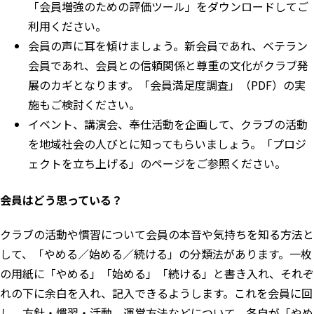
「
会員増強のための評価ツール
」をダウンロードしてご
利用ください。
会員の声に耳を傾けましょう。新会員であれ、ベテラン
会員であれ、会員との信頼関係と尊重の文化がクラブ発
展のカギとなります。「
会員満足度調査
」（PDF）の実
施もご検討ください。
イベント、講演会、奉仕活動を企画して、クラブの活動
を地域社会の人びとに知ってもらいましょう。「
プロジ
ェクトを立ち上げる
」のページをご参照ください。
会員はどう思っている？
クラブの活動や慣習について会員の本音や気持ちを知る方法と
して、「やめる／始める／続ける」の分類法があります。一枚
の用紙に「やめる」「始める」「続ける」と書き入れ、それぞ
れの下に余白を入れ、記入できるようします。これを会員に回
し、方針・慣習・活動、運営方法などについて、各自が「やめ