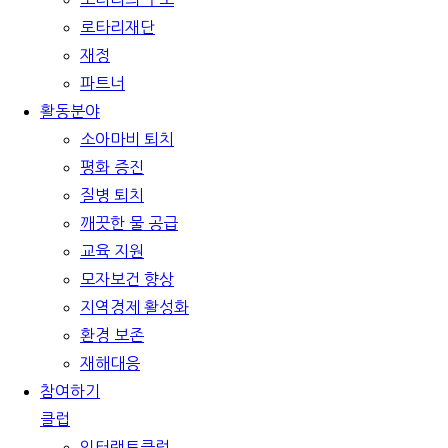
로타리재단
재정
파트너
활동분야
소아마비 퇴치
평화 증진
질병 퇴치
깨끗한 물 공급
교육 지원
모자보건 향상
지역경제 활성화
환경 보존
재해대응
참여하기
클럽
인터랙트클럽