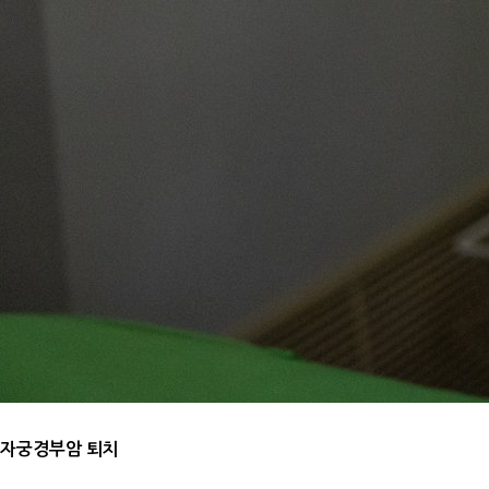
자궁경부암 퇴치