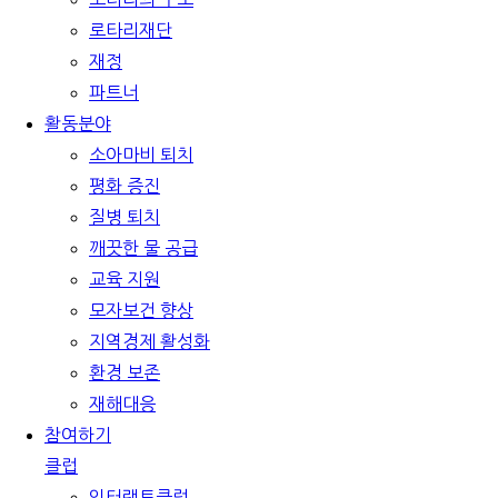
로타리재단
재정
파트너
활동분야
소아마비 퇴치
평화 증진
질병 퇴치
깨끗한 물 공급
교육 지원
모자보건 향상
지역경제 활성화
환경 보존
재해대응
참여하기
클럽
인터랙트클럽