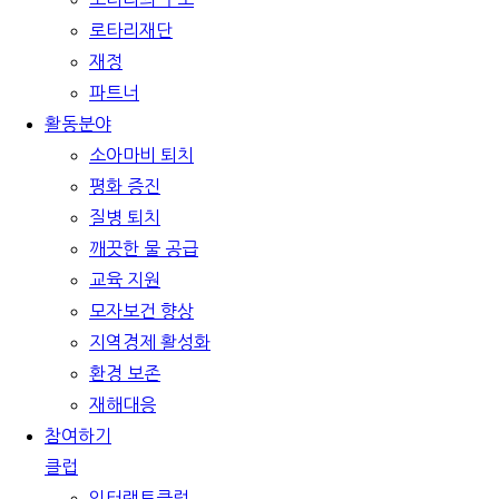
로타리재단
재정
파트너
활동분야
소아마비 퇴치
평화 증진
질병 퇴치
깨끗한 물 공급
교육 지원
모자보건 향상
지역경제 활성화
환경 보존
재해대응
참여하기
클럽
인터랙트클럽