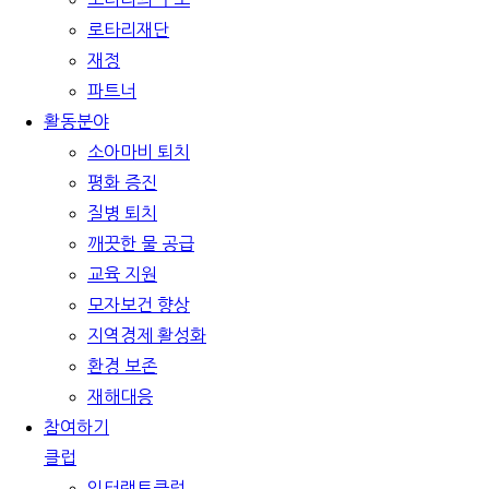
로타리재단
재정
파트너
활동분야
소아마비 퇴치
평화 증진
질병 퇴치
깨끗한 물 공급
교육 지원
모자보건 향상
지역경제 활성화
환경 보존
재해대응
참여하기
클럽
인터랙트클럽