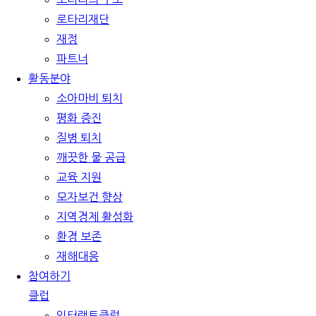
로타리재단
재정
파트너
활동분야
소아마비 퇴치
평화 증진
질병 퇴치
깨끗한 물 공급
교육 지원
모자보건 향상
지역경제 활성화
환경 보존
재해대응
참여하기
클럽
인터랙트클럽