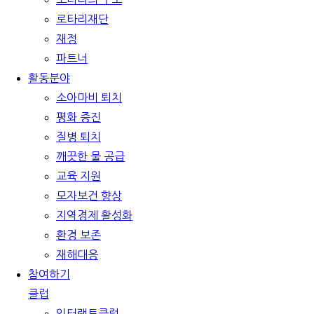
로타리재단
재정
파트너
활동분야
소아마비 퇴치
평화 증진
질병 퇴치
깨끗한 물 공급
교육 지원
모자보건 향상
지역경제 활성화
환경 보존
재해대응
참여하기
클럽
인터랙트클럽