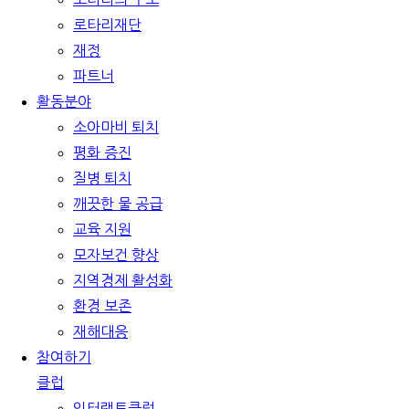
로타리재단
재정
파트너
활동분야
소아마비 퇴치
평화 증진
질병 퇴치
깨끗한 물 공급
교육 지원
모자보건 향상
지역경제 활성화
환경 보존
재해대응
참여하기
클럽
인터랙트클럽