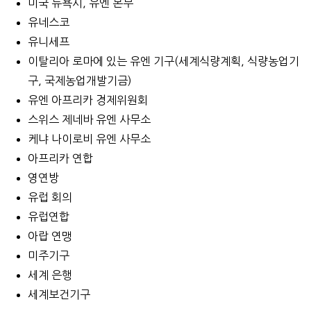
미국 뉴욕시, 유엔 본부
유네스코
유니세프
이탈리아 로마에 있는 유엔 기구(세계식량계획, 식량농업기
구, 국제농업개발기금)
유엔 아프리카 경제위원회
스위스 제네바 유엔 사무소
케냐 나이로비 유엔 사무소
아프리카 연합
영연방
유럽 회의
유럽연합
아랍 연맹
미주기구
세계 은행
세계보건기구