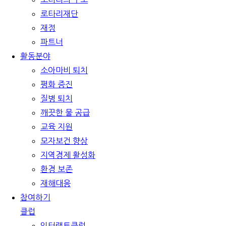
로타리재단
재정
파트너
활동분야
소아마비 퇴치
평화 증진
질병 퇴치
깨끗한 물 공급
교육 지원
모자보건 향상
지역경제 활성화
환경 보존
재해대응
참여하기
클럽
인터랙트클럽