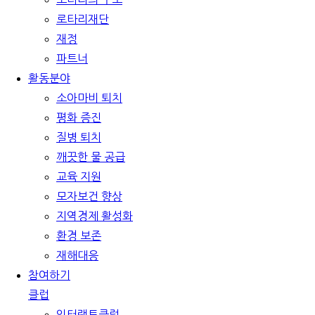
로타리재단
재정
파트너
활동분야
소아마비 퇴치
평화 증진
질병 퇴치
깨끗한 물 공급
교육 지원
모자보건 향상
지역경제 활성화
환경 보존
재해대응
참여하기
클럽
인터랙트클럽