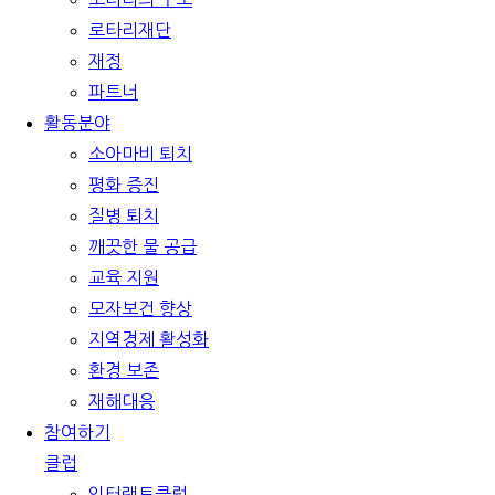
로타리재단
재정
파트너
활동분야
소아마비 퇴치
평화 증진
질병 퇴치
깨끗한 물 공급
교육 지원
모자보건 향상
지역경제 활성화
환경 보존
재해대응
참여하기
클럽
인터랙트클럽