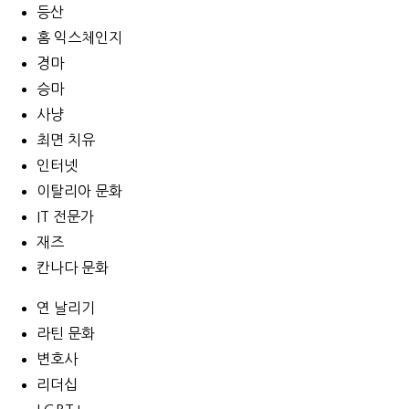
등산
홈 익스체인지
경마
승마
사냥
최면 치유
인터넷
이탈리아 문화
IT 전문가
재즈
칸나다 문화
연 날리기
라틴 문화
변호사
리더십