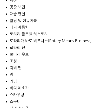
사진
공중 보건
대중 연설
퀼팅 및 섬유예술
레저 자동차
로타리 글로벌 히스토리
로타리가 바로 비즈니스(Rotary Means Business)
로타리 핀
로타리 우표
조정
럭비 팬
럼
러닝
바다 애호가
스카우팅
스쿠버