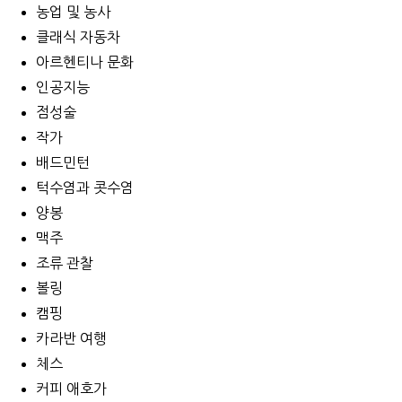
농업 및 농사
클래식 자동차
아르헨티나 문화
인공지능
점성술
작가
배드민턴
턱수염과 콧수염
양봉
맥주
조류 관찰
볼링
캠핑
카라반 여행
체스
커피 애호가