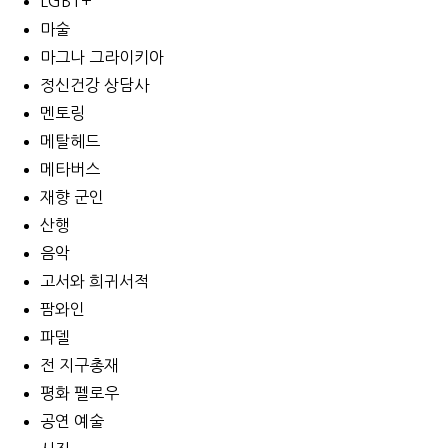
LGBT+
마술
마그나 그라이키아
정신건강 상담사
멘토링
메탈헤드
메타버스
재향 군인
산행
음악
고서와 희귀서적
팜와인
파델
전 지구총재
평화 펠로우
공연 예술