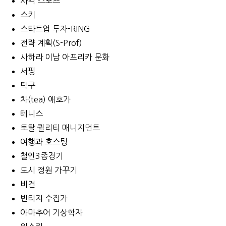
사격 스포츠
스키
스타트업 투자-RING
전략 계획(S-Prof)
사하라 이남 아프리카 문화
서핑
탁구
차(tea) 애호가
테니스
토탈 퀄리티 매니지먼트
여행과 호스팅
철인3종경기
도시 정원 가꾸기
비건
빈티지 수집가
아마추어 기상학자