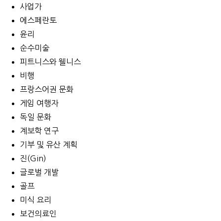
사업가
에스페란토
윤리
순수미술
피트니스와 웰니스
비행
프랑스어권 문화
게임 여행자
독일 문화
계보학 연구
기부 및 유산 계획
진(Gin)
글로벌 개발
골프
미식 요리
보건의료인