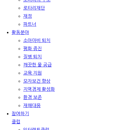
로타리재단
재정
파트너
활동분야
소아마비 퇴치
평화 증진
질병 퇴치
깨끗한 물 공급
교육 지원
모자보건 향상
지역경제 활성화
환경 보존
재해대응
참여하기
클럽
인터랙트클럽