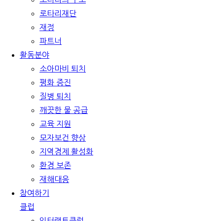
로타리재단
재정
파트너
활동분야
소아마비 퇴치
평화 증진
질병 퇴치
깨끗한 물 공급
교육 지원
모자보건 향상
지역경제 활성화
환경 보존
재해대응
참여하기
클럽
인터랙트클럽