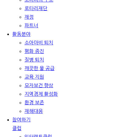
로타리재단
재정
파트너
활동분야
소아마비 퇴치
평화 증진
질병 퇴치
깨끗한 물 공급
교육 지원
모자보건 향상
지역경제 활성화
환경 보존
재해대응
참여하기
클럽
인터랙트클럽