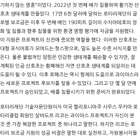
기하지 않는 영혼"이었다. 2022년 첫 번째 배가 침몰하며 활기찬 산
호초 생태계를 만들었다. 17만 6천 달러에 달하는 로타리재단의 글
로벌 보조금은 이후 두 번째 배인 190피트 길이의 수치아테호의 정
화 및 침몰과 향후 침몰을 위한 환경 영향 평가에 자금을 지원했다.
이 지원은 프로젝트의 진전에 중요한 역할을 했다. 이러한 산호초는
대형 포식어류가 모여드는 핫스팟으로, 밀도 높은 수중 서식지를 만
든다. 물론 불법적인 덤핑은 민감한 생태계를 훼손할 수 있지만, 잘
계획된 인공 산호초는 황폐해진 자연 산호초 생태계를 되살리는 데
도움이 될 수 있다. 이후 로페즈는 역시 형제의 도움으로 과이마스라
는 새로운 프로젝트 후보지를 찾을 수 있었다. 그리고 단 몇 달 만에
프로젝트가 승인되었고, 배를 침몰시키기 위한 준비가 완료되었다.
로타리재단 기술자문단원이자 미국 캘리포니아주 사우스 우키아 로
타리클럽 회원인 살바도르 리코는 과이마스 프로젝트가 자신이 본
것 중 가장 복잡한 프로젝트 중 하나라고 말한다. 하지만 리코는 로
타리 보조금 지원의 성공 비결은 말한 대로 실천하고, 자원봉사자들