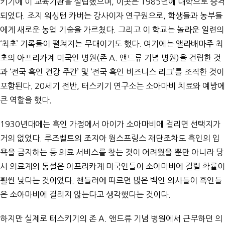
키기에 이 교육기관을 설립했으며, 이곳은 1985년에 대학으로 승격
되었다. 조지 워싱턴 카버는 강사이자 연구원으로, 학생들과 농부들
에게 새로운 농업 기술을 가르쳤다. 그리고 이 학교는 놀라운 일련의
‘최초’ 기록들이 펼쳐지는 무대이기도 했다. 여기에는 앨라배마주 최
초의 아프리카계 미국인 병원(존 A. 앤드류 기념 병원)을 건립한 것
과 ‘전국 흑인 건강 주간’ 및 ‘전국 흑인 비즈니스 리그’를 조직한 것이
포함된다. 20세기 전반, 터스키기 연구소는 소아마비 치료와 예방에
큰 역할을 했다.
1930년대에는 흑인 가정에서 아이가 소아마비에 걸리면 선택지가
거의 없었다. 루즈벨트의 조지아 웜스프링스 재단조차도 흑인의 입
욕을 금지하는 등 의료 서비스를 찾는 것이 어려웠을 뿐만 아니라 당
시 의료계의 통설은 아프리카계 미국인들이 소아마비에 걸릴 확률이
훨씬 낮다는 것이었다. 챈들러에 따르면 많은 백인 의사들이 흑인들
은 소아마비에 걸리지 않는다고 생각했다는 것이다.
하지만 실제로 터스키기의 존 A. 앤드류 기념 병원에서 근무하던 의