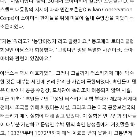
다는 사실이었다. 둘째, 30대에 소아마비에 걸렸던 프랭클린 D. 루
스벨트 대통령의 지시에 따라 민간보존단(Civilian Conservation
Corps)이 소아마비 환자들을 위해 마을에 실내 수영장을 지었다는
소문이었다.
“저는 ‘뭐라고?’ '농담이겠지'라고 말했어요." 몽고메리 로타리클럽
회원인 아담스가 회상했다. “그렇다면 정말 특별한 사건이죠, 소아
마비와 관련이 있잖아요.”
아담스는 역사 애호가였다. 그러나 그날까지 터스키기에 대해 익숙
한 것은 대부분 세간에 널리 알려진 사건에 국한되었다. 흑인들이 많
은 대학이나 공공 수영장, 도서관에 출입조차 허용되지 않던 시절,
미군 최초로 흑인들로만 구성된 터스키기 비행 부대가 제2차 세계대
전에서 조국을 위해 싸웠다는 사실, 그리고 그는 미국 공중보건국의
터스키기 매독 실험에 대해 알고 있었다. 이 실험은 연구진과 의사들
이 대부분 가난하고 문맹인 수백 명의 흑인 남성들에게 거짓말을 하
고, 1932년부터 1972년까지 매독 치료를 받지 못한 채 고통받게