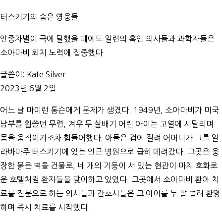
터스키기의 숨은 영웅들
인종차별이 극에 달했을 때에도 일련의 흑인 의사들과 과학자들은
소아마비 퇴치 노력에 집중했다
글쓴이:
Kate Silver
2023년 6월 2일
어느 날 마이런 톰슨에게 문제가 생겼다. 1949년, 소아마비가 미국
남부를 휩쓸던 무렵, 겨우 두 살배기 어린 아이는 고열에 시달리며
몸을 움직이기조차 힘들어했다. 아들은 겁에 질려 어머니가 그를 알
라바마주 터스키기에 있는 인근 병원으로 급히 데려갔다. 그곳은 웅
장한 붉은 벽돌 건물로, 네 개의 기둥이 서 있는 현관이 마치 호화로
운 호텔처럼 환자들을 맞이하고 있었다. 그곳에서 소아마비 환아 치
료를 전문으로 하는 의사들과 간호사들은 그 아이를 두 팔 벌려 환영
하며 즉시 치료를 시작했다.