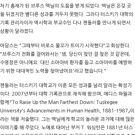
차기 총재가 된 브루스 맥닐의 도움을 받게 되었다. 맥닐은 온갖 곳
을 뒤졌지만 별다른 성과를 거두지 못했다. 그러다 터스키기 대학의
기록 관리자이자 역사학과 부교수인 다나 챈들러를 만나게 되면서
상황이 달라졌다.
아담스는 "그때부터 비로소 물꼬가 트이기 시작했다"고 회상한다.
"브루스가 전화를 걸어와서는 '샘, 당신이 찾던 걸 찾은 것 같은데,
수영장은 아니에요. 대신 소아마비 환자를 돕고 소아마비를 예방하
기 위한 대대적인 노력을 찾아냈어요'라고 했습니다."
챈들러는 터스키기 대학교가 이룬 모든 성과를 널리 알리는 확성기
이다. 2007년부터 대학 기록관으로 재직해 왔으며, 에디스 파월과
함께 『To Raise Up the Man Farthest Down: Tuskegee
University's Advancements in Human Health, 1881-1987』이
라는 책을 저술했다. 그는 맥닐에게 학교의 놀라운 과거에 대해 많은
이야기를 해 주었다. 노예로 태어난 부커 T. 워싱턴은 1881년 터스