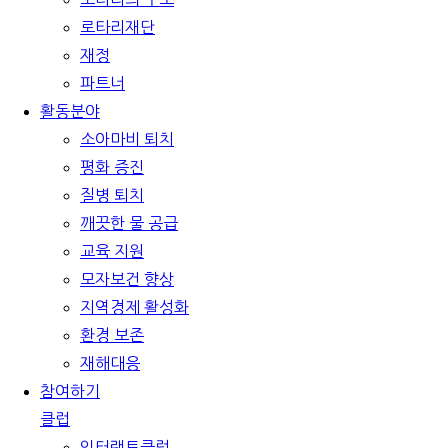
로타리재단
재정
파트너
활동분야
소아마비 퇴치
평화 증진
질병 퇴치
깨끗한 물 공급
교육 지원
모자보건 향상
지역경제 활성화
환경 보존
재해대응
참여하기
클럽
인터랙트클럽