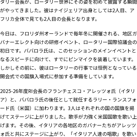
タリー会長が、ロータリー世界にその姿を初めて披露する瞬間
がやってきました。彼はナイジェリア出身としては2人目、ア
フリカ全体で見ても2人目の会長となります。
今日は、フロリダ州オーランドで毎年冬に開催される、地区ガ
バナーエレクト向けの研修イベント、ロータリー国際協議会の
初日です。ババロラ氏は、このセッションのメインイベントと
なるスピーチに向けて、すでにピンマイクを装着しています。
しかしその前に、彼はロータリーの行事では恒例となっている
開会式での国旗入場式に参加する準備をしています。
2025-26年度RI会長のフランチェスコ・アレッツォ氏（イタリ
ア）と、ババロラ氏の後任として就任するラリー・ランスフォ
ード氏（米国）に加わります。3人はそれぞれの国の国旗を掲
げてステージに上がりました。歌手が力強く米国国歌を歌い上
げます。その後、イタリアの各地区のガバナーたちがアレッツ
ォ氏と共にステージに上がり、「イタリア人達の唱歌」を歌い