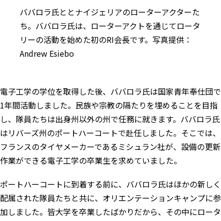
ババロラ氏ととナイジェリアのローターアクターた
ち。ババロラ氏は、ローターアクトを通じてロータ
リーの活動を始めた初のRI会長です。写真提供：
Andrew Esiebo
電子工学の学位を取得した後、ババロラ氏は
国家青年奉仕団
で
1年間活動しました。民族や宗教の隔たりを埋めることを目指
し、隊員たちは出身州以外の州で任務に就きます。ババロラ氏
はリバーズ州のポートハーコートで赴任しました。そこでは、
フランスのタイヤメーカーであるミシュラン社が、設備の更新
作業ができる電子工学の卒業生を求めていました。
ポートハーコートに到着する前に、ババロラ氏はほかの新しく
配属された隊員たちと共に、オリエンテーションキャンプに参
加しました。皆大学を卒業したばかりだから、その中にロータ