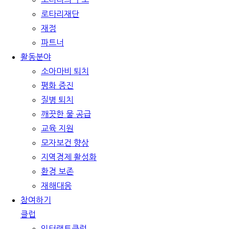
로타리재단
재정
파트너
활동분야
소아마비 퇴치
평화 증진
질병 퇴치
깨끗한 물 공급
교육 지원
모자보건 향상
지역경제 활성화
환경 보존
재해대응
참여하기
클럽
인터랙트클럽