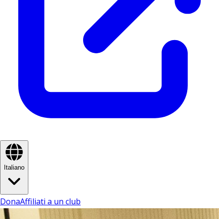
Italiano
Dona
Affiliati a un club