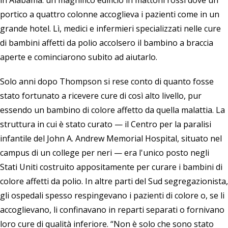
in Alabama: un magnifico edificio in mattoni rossi dove un
portico a quattro colonne accoglieva i pazienti come in un
grande hotel. Lì, medici e infermieri specializzati nelle cure
di bambini affetti da polio accolsero il bambino a braccia
aperte e cominciarono subito ad aiutarlo.
Solo anni dopo Thompson si rese conto di quanto fosse
stato fortunato a ricevere cure di così alto livello, pur
essendo un bambino di colore affetto da quella malattia. La
struttura in cui è stato curato — il Centro per la paralisi
infantile del John A. Andrew Memorial Hospital, situato nel
campus di un college per neri — era l'unico posto negli
Stati Uniti costruito appositamente per curare i bambini di
colore affetti da polio. In altre parti del Sud segregazionista,
gli ospedali spesso respingevano i pazienti di colore o, se li
accoglievano, li confinavano in reparti separati o fornivano
loro cure di qualità inferiore. “Non è solo che sono stato